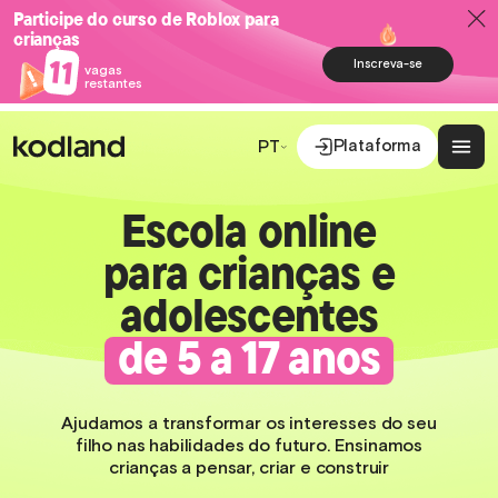
Participe do curso de Roblox para
crianças
11
Inscreva-se
vagas
restantes
Plataforma
PT
Escola online
para crianças e
adolescentes
de 5 a 17 anos
Ajudamos a transformar os interesses do seu
filho nas habilidades do futuro. Ensinamos
crianças a pensar, criar e construir