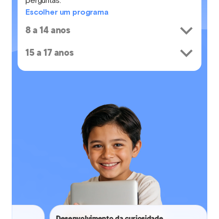
perguntas.
Escolher um programa
8 a 14 anos
15 a 17 anos
Desenvolvimento da curiosidade