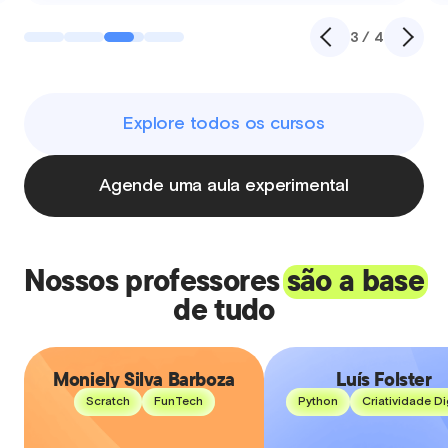
3 / 4
Explore todos os cursos
Agende uma aula experimental
Nossos professores
são a base
de tudo
Moniely Silva
Luís Folster
Moniely Silva Barboza
Luís Folster
Barboza
Scratch
FunTech
Python
Criatividade Di
4 anos de experiência
9 anos de experiência
"A curiosidade é o m