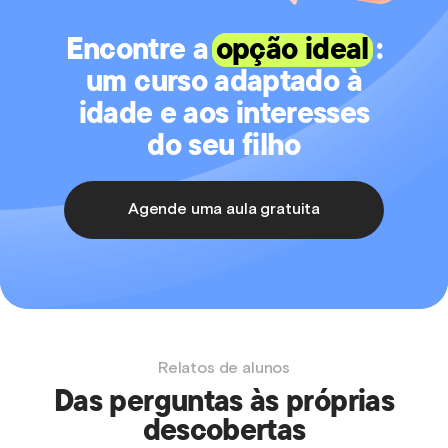
Encontre a
opção ideal
:
um curso adaptado à
idade e aos interesses
do seu filho
Agende uma aula gratuita
Relatos de alunos
Das perguntas às próprias
descobertas