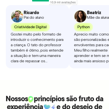
Ricardo
Beatriz
Pai do aluno
Mãe da alun
Criatividade Digital
Python
Gostei muito pelo formato de
Aprecio muito como 
introduzir o conhecimento para
são personalizadas 
a criança. O tato do professor
envolventes para cad
também é ótimo, pois entende
Meu filho realmente
a situação e tem uma maneira
aprender e tem se 
clara de repassar os
ainda mais ansioso p
processos.
explorar coisas nova
animada para ver o q
conquistar assim que
o curso!
Nossos
princípios são fruto da
experiência
e do desejo de