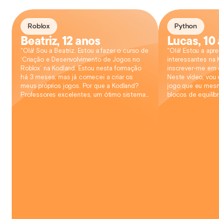
Roblox
Python
Beatriz, 12 anos
Lucas, 10
"Olá! Sou a Beatriz. Estou a fazer o curso de
"Olá! Estou a apr
‘Criação e Desenvolvimento de Jogos no
interessantes na K
Roblox’ na Kodland. Estou nesta formação
inscrever-me em 
há 3 meses, mas já comecei a criar os
Neste vídeo, vou 
meus próprios jogos. Por que a Kodland?
jogo que eu mesmo
Professores excelentes, um ótimo sistema
blocos de equilíbr
de ensino e uma infraestrutura de
teletransporte, qui
qualidade!"