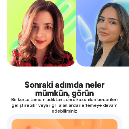
itici gücü olarak yaratıcılığı merkeze
Öğretim felsefem, öğrenciyi 
alır. Öğrencileri fikirlerini özgürce
alan, bireysel farklı
keşfetmeye, hayal gücüyle
önemseyen ve aktif öğ
düşünmeye ve her zorluğa yenilikçi
destekleyen bir yaklaşıma day
bir bakış açısıyla yaklaşmaya teşvik
öğrencinin gelişimini kendi
ediyorum; çünkü yaratıcılığın her
destekleyen, yapıcı geri 
alanda gelişim ve anlayışın anahtarı
odaklı bir çalışma
olduğuna inanıyorum.
benims
Sonraki adımda neler
mümkün, görün
Bir kursu tamamladıktan sonra kazanılan becerileri
geliştirebilir veya ilgili alanlarda ilerlemeye devam
edebilirsiniz