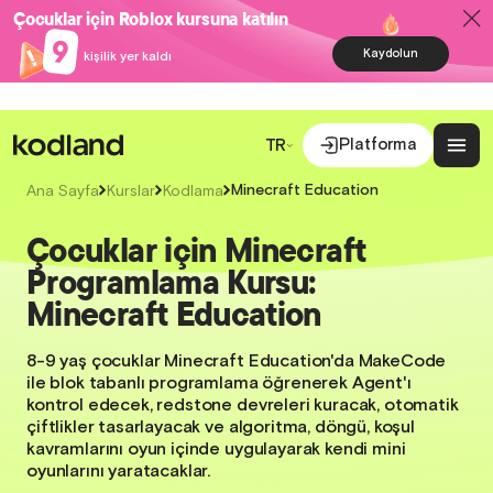
Çocuklar için Roblox kursuna katılın
9
Kaydolun
kişilik yer kaldı
Platforma
TR
Minecraft Education
Ana Sayfa
Kurslar
Kodlama
Çocuklar için Minecraft
Programlama Kursu:
Minecraft Education
8-9 yaş çocuklar Minecraft Education'da MakeCode
ile blok tabanlı programlama öğrenerek Agent'ı
kontrol edecek, redstone devreleri kuracak, otomatik
çiftlikler tasarlayacak ve algoritma, döngü, koşul
kavramlarını oyun içinde uygulayarak kendi mini
oyunlarını yaratacaklar.