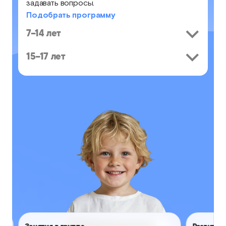
задавать вопросы.
Подобрать программу
7–14 лет
15–17 лет
Занятия в группе
Развитие