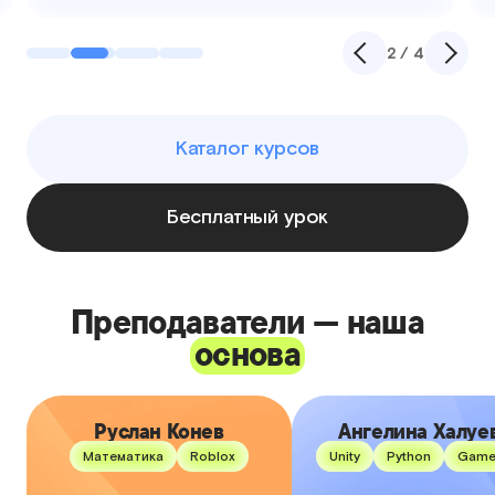
3 / 4
Каталог курсов
Бесплатный урок
Преподаватели — наша
основа
Руслан Конев
Ангелина Халуе
Руслан Конев
Ангелина Халуе
Математика
Roblox
Unity
Python
Game
Педагог дополнительного
Окончила МТИ по специа
образования детей и взрослых:
«Конструктор», прошла обуч