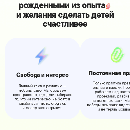
рожденными из опыта
и желания сделать детей
счастливее
Постоянная пр
Свобода и интерес
Только практика пре
Главный ключ к развитию —
знания в навыки. Поэ
любопытство. Мы создаем
работаем над наст
пространство, где дети выбирают
проектами, разбив
то, что им интересно, не боятся
на понятные шаги. М
ошибаться, что их отругают,
победы помогают видет
и совершают открытия.
и не терять мотив