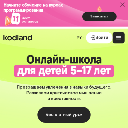
Начните обучение на курсах
программирования
11
Записаться
мест
осталось
Войти
РУ
Онлайн-школа
для детей 5–17 лет
Превращаем увлечения в навыки будущего.
Развиваем критическое мышление
и креативность
Бесплатный урок