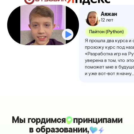
Аяжан
12 лет
Пайтон (Python)
Я прошла два курса и 
прохожу курс под наз
«Разработка игр на Py
уверена в том, что это
поможет мне в будущ
и уже вот-вот я начну
создавать свои первы
Мы гордимся
принципами
в образовании,