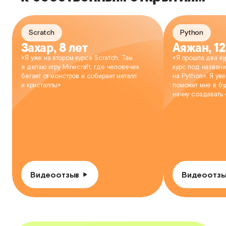
Scratch
Python
Захар, 8 лет
Аяжан, 12
«Я уже на втором курсе Scratch. Там
«Я прошла два ку
я делаю игру Minecraft, где человечек
курс под названи
бегает от монстров и собирает металл
на Python». Я уве
и кристаллы»
поможет мне в бу
начну создавать
Видеоотзыв
Видеоотзы