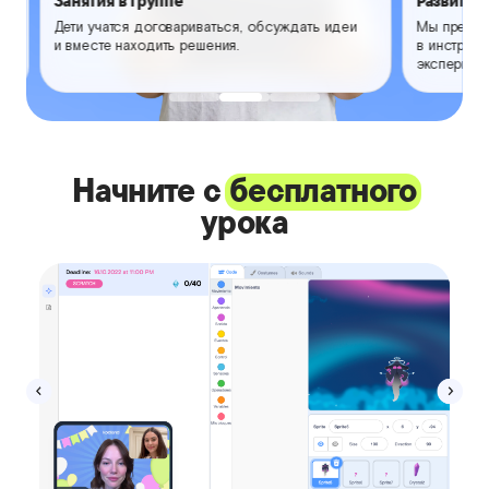
Дети учатся договариваться, обсуждать идеи
Мы превра
и вместе находить решения.
в инструм
эксперимен
Начните с
бесплатного
урока