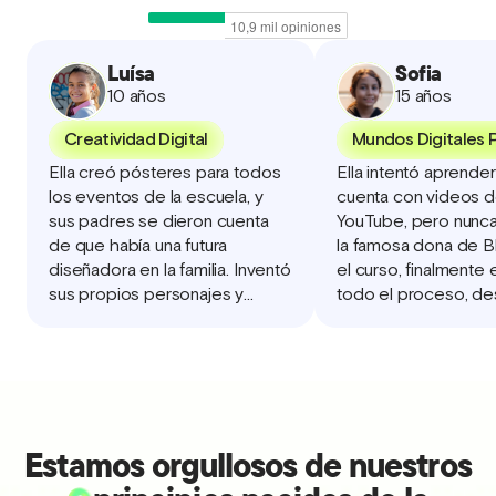
Luísa
Sofia
10 años
15 años
Creatividad Digital
Mundos Digitales
Ella creó pósteres para todos
Ella intentó aprende
los eventos de la escuela, y
cuenta con videos 
sus padres se dieron cuenta
YouTube, pero nunc
de que había una futura
la famosa dona de B
diseñadora en la familia. Inventó
el curso, finalmente
sus propios personajes y
todo el proceso, de
desarrolló una historieta en
modelado hasta la a
varios capítulos. Decidió
Creó y animó desde
continuar en el curso avanzado
propio personaje: un
para perfeccionar aún más sus
habilidades.
Estamos orgullosos de nuestros