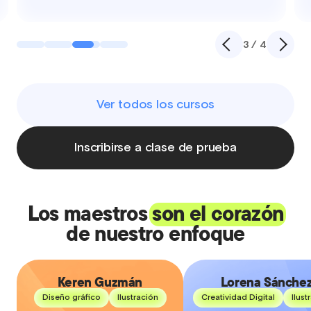
3 / 4
Ver todos los cursos
Inscribirse a clase de prueba
Los maestros
son el corazón
de nuestro enfoque
Keren Guzmán
Lorena Sánche
Keren Guzmán
Lorena Sánche
Diseño gráfico
Ilustración
Creatividad Digital
Ilust
"¡Hola! Soy Keren Guzmán,
"Soy Lore, ilustradora y ar