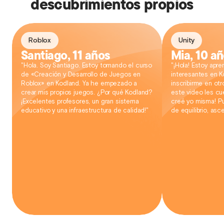
descubrimientos propios
Roblox
Unity
Santiago, 11 años
Mia, 10 a
"Hola. Soy Santiago. Estoy tomando el curso
"¡Hola! Estoy apr
de «Creación y Desarrollo de Juegos en
interesantes en K
Roblox» en Kodland. Ya he empezado a
inscribirme en otr
crear mis propios juegos. ¿Por qué Kodland?
este video les cu
¡Excelentes profesores, un gran sistema
creé yo misma! Pu
educativo y una infraestructura de calidad!"
de equilibrio, asc
teletransportación
hecho muchas co