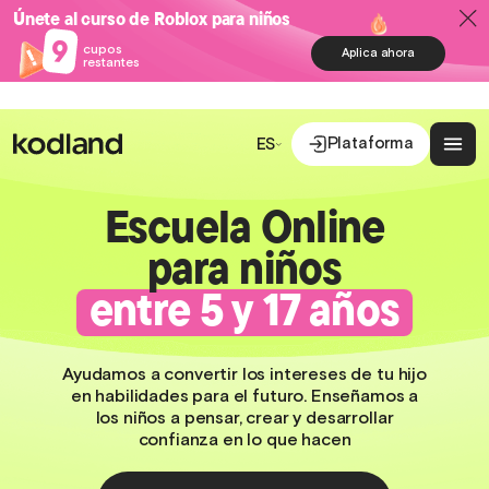
Únete al curso de Roblox para niños
9
cupos
Aplica ahora
restantes
Plataforma
ES
Escuela Online
para niños
entre 5 y 17 años
Ayudamos a convertir los intereses de tu hijo
en habilidades para el futuro. Enseñamos a
los niños a pensar, crear y desarrollar
confianza en lo que hacen