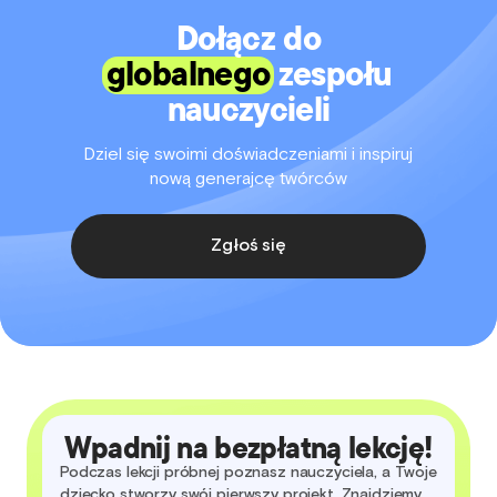
Dołącz do
globalnego
zespołu
nauczycieli
Dziel się swoimi doświadczeniami i inspiruj
nową generajcę twórców
Zgłoś się
Wpadnij na bezpłatną lekcję!
Podczas lekcji próbnej poznasz nauczyciela, a Twoje
dziecko stworzy swój pierwszy projekt. Znajdziemy