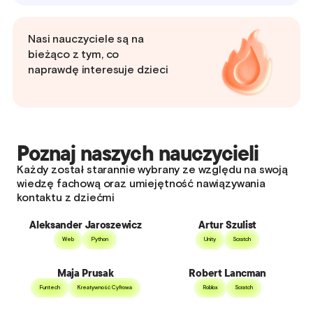
Nasi nauczyciele są na
bieżąco z tym, co
naprawdę interesuje dzieci
Poznaj naszych nauczycieli
Każdy został starannie wybrany ze względu na swoją
wiedzę fachową oraz umiejętność nawiązywania
kontaktu z dziećmi
Aleksander Jaroszewicz
Artur Szulist
Web
Python
Unity
Scratch
Maja Prusak
Robert Lancman
Funtech
Kreatywność Cyfrowa
Roblox
Scratch