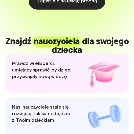
Zapisz się na lekcję próbną
Znajdź
nauczyciela
dla swojego
dziecka
Prawdziwi eksperci,
umiejący sprawić, by dzieci
przyswajały nową wiedzę
Nasi nauczyciele stale się
rozwijają, tak samo będzie
z Twoim dzieckiem