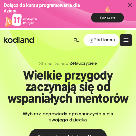
Dołącz do kursu programowania dla
dzieci
11
Zapisz się
wolnych
miejsc
Platforma
PL
Nauczyciele
Strona Domowa
Wielkie przygody
zaczynają się od
wspaniałych mentorów
Wybierz odpowiedniego nauczyciela dla
swojego dziecka