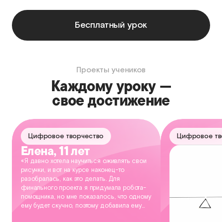
Бесплатный урок
Проекты учеников
Каждому уроку —
свое достижение
Цифровое творчество
Цифровое тв
Елена, 11 лет
«Я давно хотела научиться оживлять свои
рисунки, и вот на курсе наконец-то
разобралась, как это делать. Для
финального проекта я придумала робота-
помощника, но мне показалось, что одному
ему будет скучно, поэтому добавила ему
друга — котика. Получился вот такой