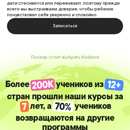
понять уровень его подготовки. Если вы еще
не выбрали направление, поможем и с этим —
ребенок попробует себя в прямо на вводном уроке!
Записаться
Почему стоит выбрать Kodland
Более
учеников из
стран прошли наши курсы за
лет, а
учеников
возвращаются на другие
программы