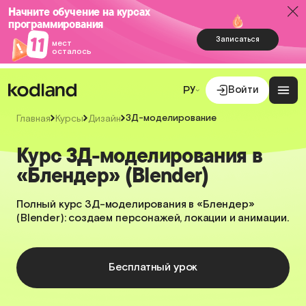
Начните обучение на курсах
программирования
11
Записаться
мест
осталось
Войти
РУ
3Д-моделирование
Главная
Курсы
Дизайн
Курс 3Д-моделирования в
«Блендер» (Blender)
Полный курс 3Д-моделирования в «Блендер»
(Blender): создаем персонажей, локации и анимации.
Бесплатный урок