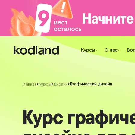
9
Начните
мест
осталось
Курсы
О нас
Во
Графический дизайн
Главная
Курсы
Дизайн
Курс графич