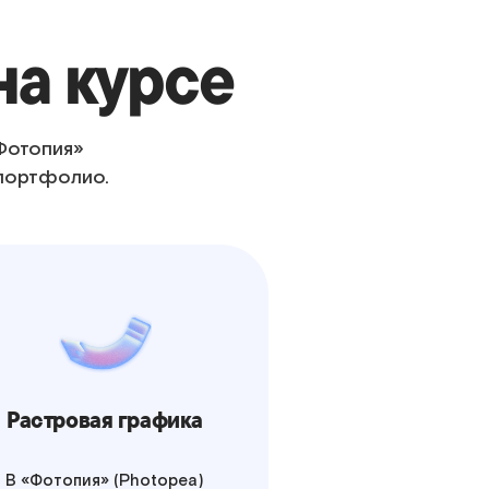
на курсе
«Фотопия»
 портфолио.
Растровая графика
В «Фотопия» (Photopea)