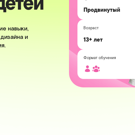
детей
Продвинутый
ие навыки,
Возраст
дизайна и
13+ лет
я.
Формат обучения