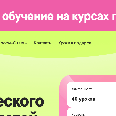
 обучение на курсах
просы-Ответы
Контакты
Уроки в подарок
Длительность
еского
40 уроков
Уровень