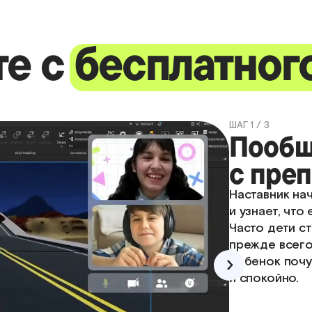
те с
бесплатног
ШАГ 1 / 3
Пообщ
с пре
Наставник на
и узнает, что
Часто дети с
прежде всего
ребенок почу
и спокойно.