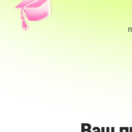
П
Ваш п