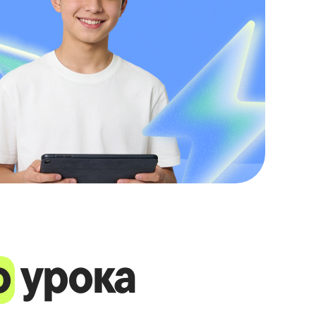
о
урока