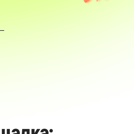
 —
щадка: