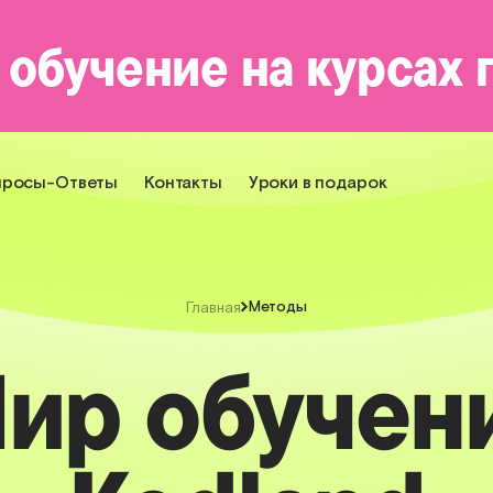
 обучение на курсах
просы-Ответы
Контакты
Уроки в подарок
Методы
Главная
ир обучен