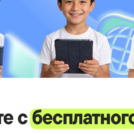
те с
бесплатног