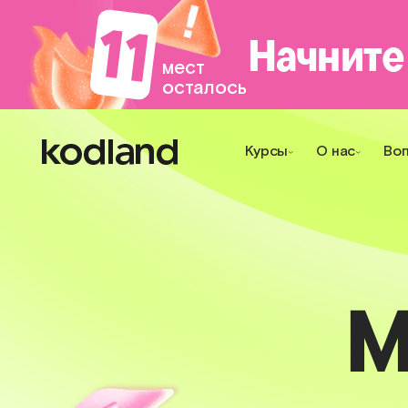
11
Начните
мест
осталось
Курсы
О нас
Во
М